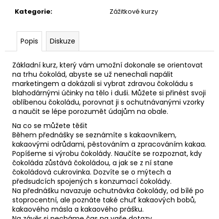
č
u
Kategorie
:
Zážitkové kurzy
j
e
Popis
Diskuze
m
e
Základní kurz, který vám umožní dokonale se orientovat
na trhu čokolád, abyste se už nenechali napálit
marketingem a dokázali si vybrat zdravou čokoládu s
blahodárnými účinky na tělo i duši. Můžete si přinést svoji
oblíbenou čokoládu, porovnat ji s ochutnávanými vzorky
a naučit se lépe porozumět údajům na obale.
Na co se můžete těšit
Během přednášky se seznámíte s kakaovníkem,
kakaovými odrůdami, pěstováním a zpracováním kakaa.
Popíšeme si výrobu čokolády. Naučíte se rozpoznat, kdy
čokoláda zůstává čokoládou, a jak se z ní stane
čokoládová cukrovinka. Dozvíte se o mýtech a
předsudcích spojených s konzumací čokolády.
Na přednášku navazuje ochutnávka čokolády, od bílé po
stoprocentní, ale poznáte také chuť kakaových bobů,
kakaového másla a kakaového prášku.
Na závěr si necháme čas na vaše dotazy.