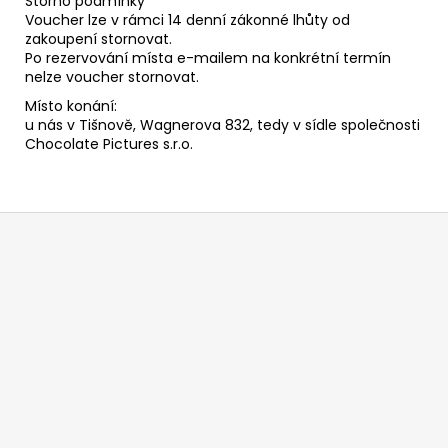
Storno podmínky
Voucher lze v rámci 14 denní zákonné lhůty od
zakoupení stornovat.
Po rezervování místa e-mailem na konkrétní termín
nelze voucher stornovat.
Místo konání:
u nás v Tišnově, Wagnerova 832, tedy v sídle společnosti
Chocolate Pictures s.r.o.
Z
á
p
a
t
í