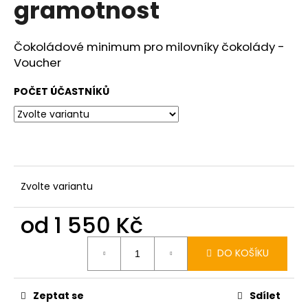
gramotnost
a
j
Čokoládové minimum pro milovníky čokolády -
í
Voucher
t
?
POČET ÚČASTNÍKŮ
HLEDAT
Zvolte variantu
od
1 550 Kč
D
o
Měrná
p
DO KOŠÍKU
cena:
o
r
u
Zeptat se
Sdílet