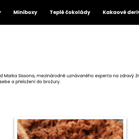
y
Miniboxy
Teplé čokolády
Kakaové deri
Co potřebujete najít?
HLEDAT
od Marka Sissona, mezinárodně uznávaného experta na zdravý živo
sebe a přeložení do brožury.
Doporučujeme