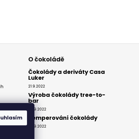
O čokoládě
Čokolády a deriváty Casa
Luker
ch
21.9.2022
Výroba čokolády tree-to-
bar
20.9.2022
Temperování čokolády
ouhlasím
20.9.2022