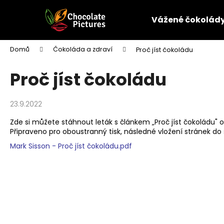
K
Přejít
na
o
Vážené čokolád
obsah
Zpět
Zpět
š
do
do
í
Domů
Čokoláda a zdraví
Proč jíst čokoládu
k
obchodu
obchodu
Proč jíst čokoládu
23.9.2022
Zde si můžete stáhnout leták s článkem „Proč jíst čokoládu" 
Připraveno pro oboustranný tisk, následné vložení stránek do 
Mark Sisson - Proč jíst čokoládu.pdf