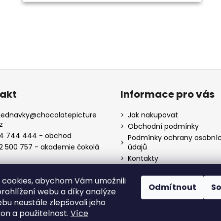
akt
Informace pro vás
jednavky
@
chocolatepicture
Jak nakupovat
z
Obchodní podmínky
4 744 444 - obchod
Podmínky ochrany osobní
2 500 757 - akademie čokolá
údajů
Kontakty
Velkoobchod
 cookies, abychom Vám umožnili
Odmítnout
S
rohlížení webu a díky analýze
bu neustále zlepšovali jeho
kon a použitelnost.
Více