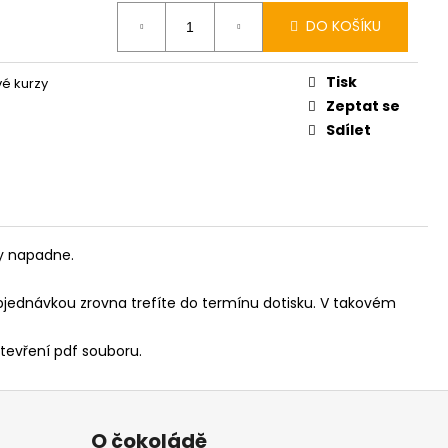
DO KOŠÍKU
Tisk
vé kurzy
Zeptat se
Sdílet
dy napadne.
objednávkou zrovna trefíte do termínu dotisku. V takovém
otevření pdf souboru.
O čokoládě