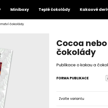
y
Miniboxy
Teplé čokolády
Kakaové deri
mství čokolády
Co potřebujete najít?
Cocoa nebo 
HLEDAT
čokolády
Publikace o kakau a čoko
Doporučujeme
FORMA PUBLIKACE
Zvolte variantu