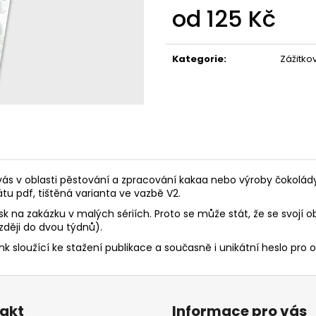
od
125 Kč
Měrná
cena:
Kategorie
:
Zážitko
ás v oblasti pěstování a zpracování kakaa nebo výroby čokolá
átu pdf, tištěná varianta ve vazbě V2.
sk na zakázku v malých sériích. Proto se může stát, že se svojí 
ději do dvou týdnů).
 sloužící ke stažení publikace a současně i unikátní heslo pro 
akt
Informace pro vás