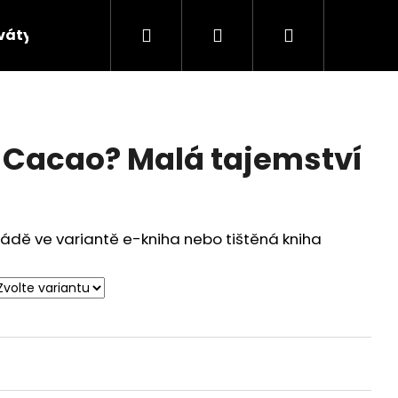
Hledat
Přihlášení
Nákupní
váty
Zážitkové kurzy
Blog
Čokoláda a 
košík
Cacao? Malá tajemství
ládě ve variantě e-kniha nebo tištěná kniha