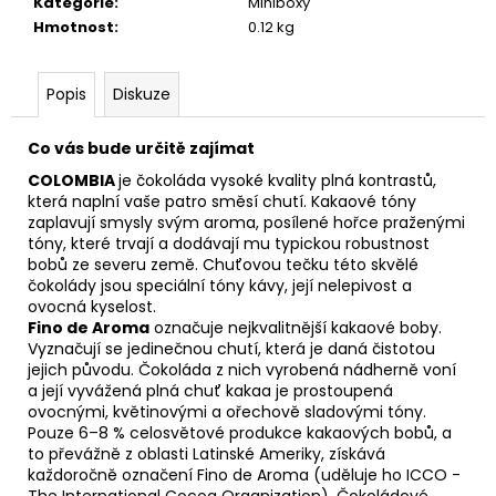
č
Kategorie
:
Miniboxy
u
Hmotnost
:
0.12 kg
j
e
Popis
Diskuze
m
e
Co vás bude určitě zajímat
COLOMBIA
je čokoláda vysoké kvality plná kontrastů,
která naplní vaše patro směsí chutí. Kakaové tóny
zaplavují smysly svým aroma, posílené hořce praženými
tóny, které trvají a dodávají mu typickou robustnost
bobů ze severu země. Chuťovou tečku této skvělé
čokolády jsou speciální tóny kávy, její nelepivost a
ovocná kyselost.
Fino de Aroma
označuje nejkvalitnější kakaové boby.
Vyznačují se jedinečnou chutí, která je daná čistotou
jejich původu. Čokoláda z nich vyrobená nádherně voní
a její vyvážená plná chuť kakaa je prostoupená
ovocnými, květinovými a ořechově sladovými tóny.
Pouze 6
–
8 % celosvětové produkce kakaových bobů, a
to převážně z oblasti Latinské Ameriky, získává
každoročně označení Fino de Aroma (uděluje ho ICCO -
The International Cocoa Organization). Čokoládové