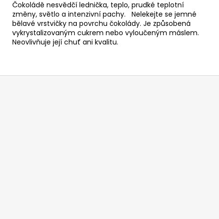
Čokoládě nesvědčí lednička, teplo, prudké teplotní
změny, světlo a intenzivní pachy. Nelekejte se jemné
bělavé vrstvičky na povrchu čokolády. Je způsobená
vykrystalizovaným cukrem nebo vyloučeným máslem.
Neovlivňuje její chuť ani kvalitu.
Z
á
p
a
t
í