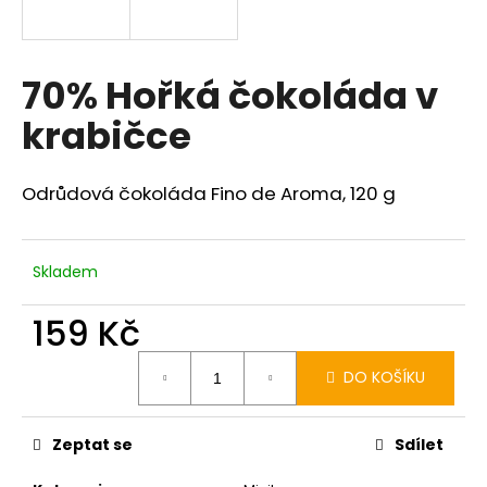
a
j
í
70% Hořká čokoláda v
t
krabičce
?
Odrůdová čokoláda Fino de Aroma, 120 g
HLEDAT
Skladem
159 Kč
D
Měrná
o
DO KOŠÍKU
cena:
p
o
r
Zeptat se
Sdílet
u