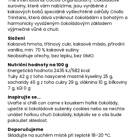
suroviny, které vám nabízíme, jsou vyráběné z
kakaových bobů speciálně vyšlechtěné odrůdy Criollo
Trinitario, která dává vzniknout čokoládám s bohatým a
harmonicky vyváženým čokoládovým základem
výjimečné vůně a chuti.
Složení
Kakaová hmota, třtinový cukr, kakaové máslo, přírodní
vanilka, min. 70 % kakaové sušiny
Neobsahuje ořechy, bez lepku, bez GMO.
Nutriční hodnoty na 100 g
Energetická hodnota 2435 kJ/582 kcal
Tuky 42 g z toho nasycené mastné kyseliny 25 g,
sacharidy 45 g z toho cukry 29 g, vláknina 10 g, bílkoviny
7 g, sůl 0 g
Inspirujte se...
Uvařte si chilli con carne s kouskem hořké čokolády,
upečte si čokoládové sušenky cookies nebo se nechte
unášet hořkou chutí čokolády, kdykoliv se o vás bude
pokoušet skleslost.
Doporučujeme
Skladujte na suchém místě při teplotě 18
–
20 °C.